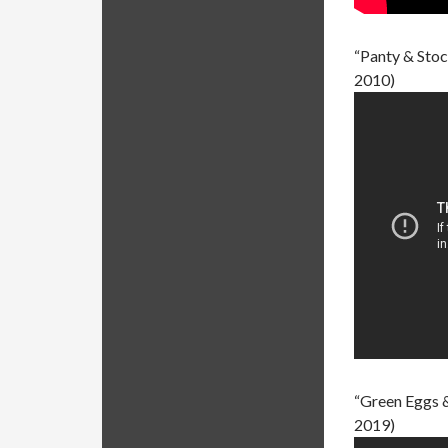
“Panty & Stoc
2010)
“Green Eggs &
2019)