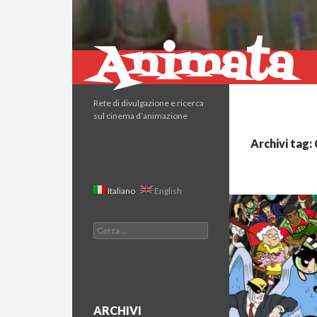
Animata
Cerca
Rete di divulgazione e ricerca
sul cinema d’animazione
Archivi tag:
Italiano
English
Ricerca
per:
ARCHIVI