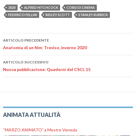
2020
ALFRED HITCHCOCK
CORSI DI CINEMA
FEDERICO FELLINI
RIDLEY SCOTT
STANLEY KUBRICK
Navigazione
ARTICOLO PRECEDENTE
articolo
Anatomia di un film: Treviso, inverno 2020
ARTICOLO SUCCESSIVO
Nuova pubblicazione: Quaderni del CSCI, 15
ANIMATA ATTUALITÀ
“MARZO ANIMATO” a Mestre Venezia