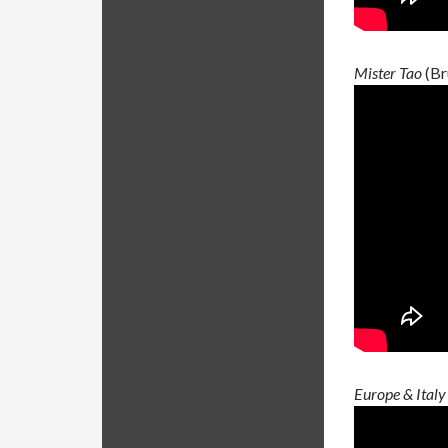
Mister Tao
(Br
Europe & Italy