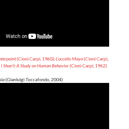
nterpoint
(Cioni Carpi, 1960)
; L’uccello Maya
(Cioni Carpi,
… I Shan’t: A Study on Human Behavior
(Cioni Carpi, 1962)
sia
(Gianluigi Toccafondo, 2004)