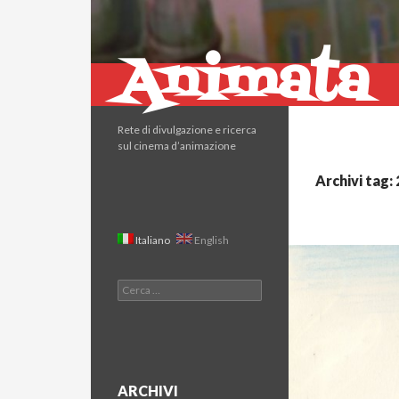
Animata
Cerca
Rete di divulgazione e ricerca
sul cinema d’animazione
Archivi tag:
Italiano
English
Ricerca
per:
ARCHIVI